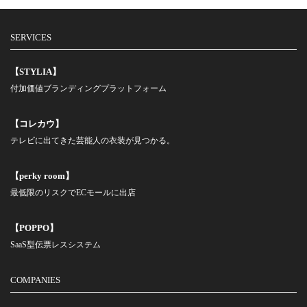
SERVICES
【STYLIA】
付加価値ブランディングプラットフォーム
【コレカウ】
テレビに出てきた芸能人の衣装が見つかる。
【perky room】
最低限のリスクでECモールに出店
【POPPO】
SaaS型伝票レスシステム
COMPANIES