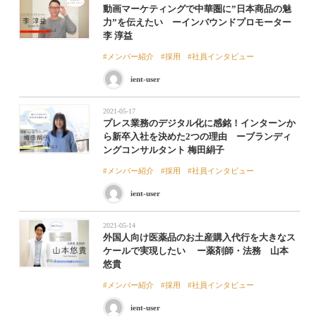
動画マーケティングで中華圏に”日本商品の魅
力”を伝えたい ーインバウンドプロモーター
李 淳益
メンバー紹介
採用
社員インタビュー
ient-user
2021-05-17
プレス業務のデジタル化に感銘！インターンか
ら新卒入社を決めた2つの理由 ーブランディ
ングコンサルタント 梅田絹子
メンバー紹介
採用
社員インタビュー
ient-user
2021-05-14
外国人向け医薬品のお土産購入代行を大きなス
ケールで実現したい ー薬剤師・法務 山本
悠貴
メンバー紹介
採用
社員インタビュー
ient-user