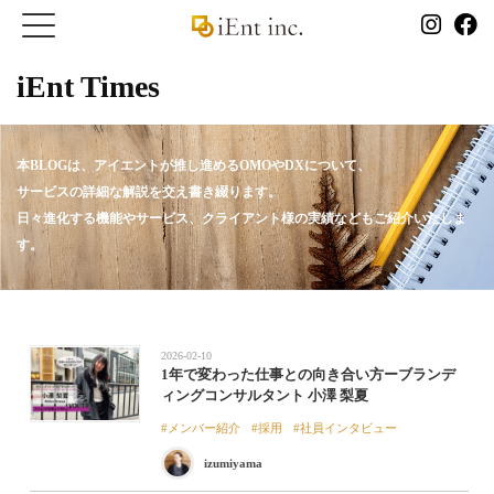
iEnt Times
本BLOGは、アイエントが推し進めるOMOやDXについて、
サービスの詳細な解説を交え書き綴ります。
日々進化する機能やサービス、クライアント様の実績などもご紹介いたしま
す。
2026-02-10
1年で変わった仕事との向き合い方ーブランデ
ィングコンサルタント 小澤 梨夏
メンバー紹介
採用
社員インタビュー
izumiyama