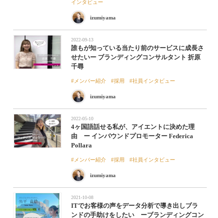
インタビュー
izumiyama
2022-09-13
誰もが知っている当たり前のサービスに成長さ
せたいー ブランディングコンサルタント 折原
千尋
メンバー紹介
採用
社員インタビュー
izumiyama
2022-05-10
4ヶ国語話せる私が、アイエントに決めた理
由 ー インバウンドプロモーター Federica
Pollara
メンバー紹介
採用
社員インタビュー
izumiyama
2021-10-08
ITでお客様の声をデータ分析で導き出しブラ
ンドの手助けをしたい ーブランディングコン