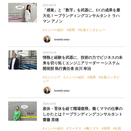
2025-06-05
「感覚」と「数字」を武器に、ECの成果を最
大化！ーブランディングコンサルタント ラハ
マン アノン
メンバー紹介
採用
社員インタビュー
izumiyama
2024-10-16
情熱と経験を武器に、技術の力でビジネスの未
来を切り拓くエンジニアリーダー ーシステム
開発部 執行責任者 吉川 幸治
エンジニア
メンバー紹介
採用
社員インタビ
ュー
izumiyama
2024-10-01
産休・育休を経て職場復帰。働くママの仕事の
しかたとは？ーブランディングコンサルタント
齋藤 里穂
メンバー紹介
ワーママ
働くママ
採用
社員