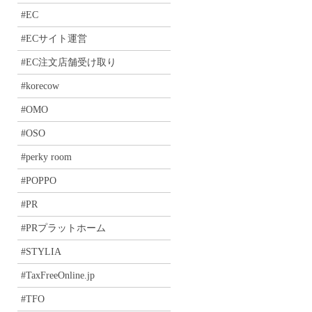
#EC
#ECサイト運営
#EC注文店舗受け取り
#korecow
#OMO
#OSO
#perky room
#POPPO
#PR
#PRプラットホーム
#STYLIA
#TaxFreeOnline.jp
#TFO