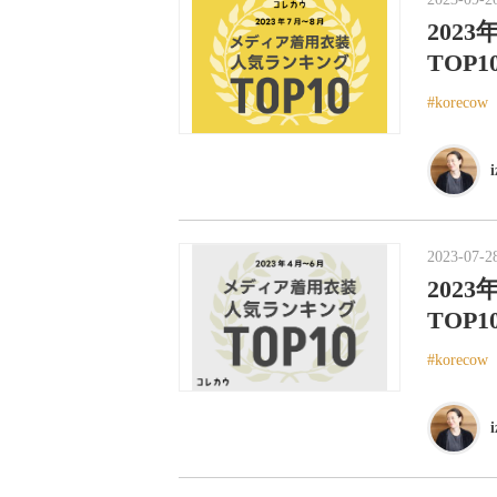
202
TOP
korecow
2023-07-2
202
TOP
korecow