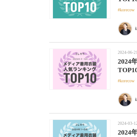
korecow
2024-06-2
202
TOP
korecow
2024-03-1
202