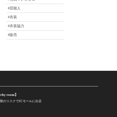
#芸能人
#衣装
#衣装協力
#販売
rky room】
限のリスクでECモールに出店