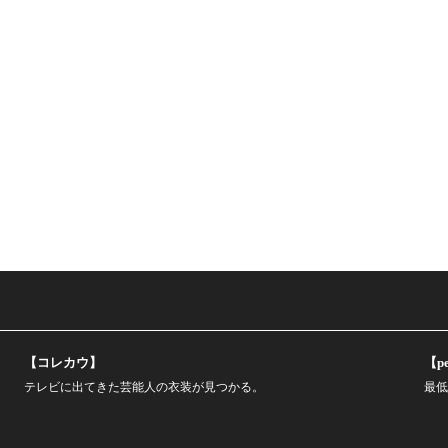
【コレカウ】
【pe
テレビに出てきた芸能人の衣装が見つかる。
最低