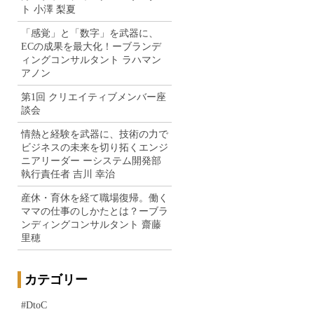
ト 小澤 梨夏
「感覚」と「数字」を武器に、
ECの成果を最大化！ーブランデ
ィングコンサルタント ラハマン
アノン
第1回 クリエイティブメンバー座
談会
情熱と経験を武器に、技術の力で
ビジネスの未来を切り拓くエンジ
ニアリーダー ーシステム開発部
執行責任者 吉川 幸治
産休・育休を経て職場復帰。働く
ママの仕事のしかたとは？ーブラ
ンディングコンサルタント 齋藤
里穂
カテゴリー
#DtoC