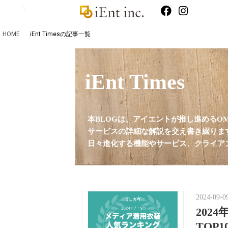
HOME
iEnt Timesの記事一覧
iEnt Times
本BLOGは、アイエントが推し進めるO
サービスの詳細な解説を交え書き綴りま
日々進化する機能やサービス、クライア
2024-09-0
202
TOP