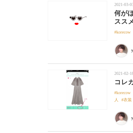
2021-03-0
何が
スス
korecow
2021-02-1
コレ
korecow
人
衣装