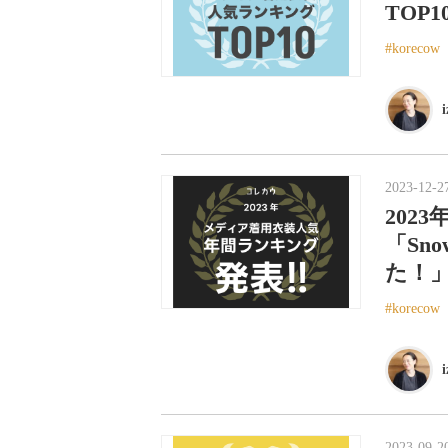
TOP
korecow
2023-12-2
202
「Sn
た！
korecow
2023-09-2