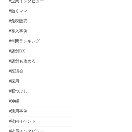
#企業インタビュー
#働くママ
#免税販売
#導入事例
#年間ランキング
#店舗DX
#店舗も攻める
#座談会
#採用
#暇つぶし
#沖縄
#活用事例
#社内イベント
#社員インタビュー