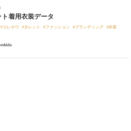
8
ント着用衣装データ
コレカウ
タレント
ファッション
ブランディング
衣装
yoshida