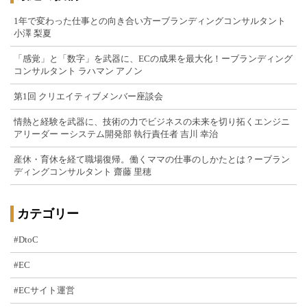
1年で変わった仕事との向き合い方ーブランディングコンサルタント
小澤 梨夏
「感覚」と「数字」を武器に、ECの成果を最大化！ーブランディング
コンサルタント ラハマン アノン
第1回 クリエイティブメンバー座談会
情熱と経験を武器に、技術の力でビジネスの未来を切り拓くエンジニ
アリーダー ーシステム開発部 執行責任者 吉川 幸治
産休・育休を経て職場復帰。働くママの仕事のしかたとは？ーブラン
ディングコンサルタント 齋藤 里穂
カテゴリー
#DtoC
#EC
#ECサイト運営