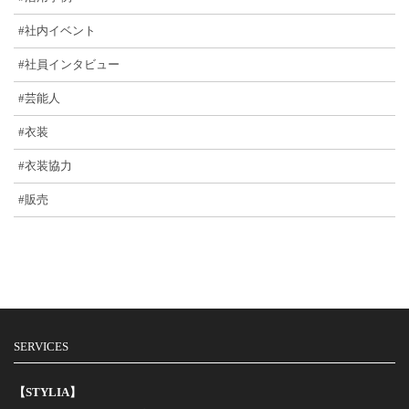
#社内イベント
#社員インタビュー
#芸能人
#衣装
#衣装協力
#販売
SERVICES
【STYLIA】