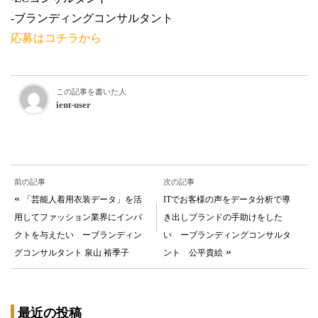
-ブランディングコンサルタント
応募はコチラから
この記事を書いた人
ient-user
前の記事
次の記事
«
「芸能人着用衣装データ」を活
ITでお客様の声をデータ分析で導
用してファッション業界にインパ
き出しブランドの手助けをした
クトを与えたい ーブランディン
い ーブランディングコンサルタ
»
グコンサルタント 泉山 裕季子
ント 公平貴絵
最近の投稿