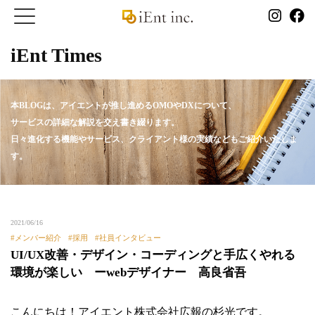
iEnt Times
本BLOGは、アイエントが推し進めるOMOやDXについて、
サービスの詳細な解説を交え書き綴ります。
日々進化する機能やサービス、クライアント様の実績などもご紹介いたしま
す。
2021/06/16
メンバー紹介
採用
社員インタビュー
UI/UX改善・デザイン・コーディングと手広くやれる
環境が楽しい ーwebデザイナー 高良省吾
こんにちは！アイエント株式会社広報の杉光です。