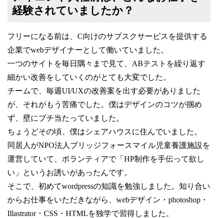
経験されていましたか？
フリーになる前は、C向けのサブスクサービスを提供する
企業でwebデザイナーとして働いていました。
一つのサイトを毎日隅々まで見て、ABテストを繰り返す
細かい改善をしていくのがとても大変でした。
チームで、
毎週
UI/UX
の改善案を出す必要がありました
が、それがもう苦痛でした。僕はデザインのコツが掴め
ず、壁にブチ当たっていました。
ちょうどその頃、僕はシェアハウスに住んでいました。
同居人が
NPO
法人ブリッジフォースマイル児童養護施設を
運営していて、ボランティアで「
HP制作
を手伝って欲し
い」というお誘いがあったんです。
そこで、初めて
wordpress
の知識を勉強しました。知り合い
からお仕事をいただきながら、
web
デザイン・photoshop・
Illastrator・
CSS・
HTMLを独学で習得しました。