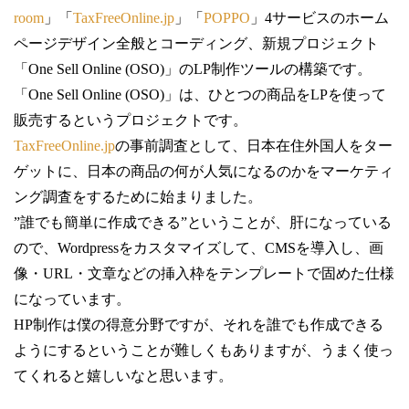
room
」「
TaxFreeOnline.jp
」「
POPPO
」
4
サービスのホーム
ページデザイン全般とコーディング、新規プロジェクト
「One Sell Online (OSO)」
のLP制作ツールの構築です。
「One Sell Online (OSO)」は、ひとつの商品をLPを使って
販売するというプロジェクトです。
TaxFreeOnline.jp
の事前調査として、日本在住外国人をター
ゲットに、日本の商品の何が人気になるのかをマーケティ
ング調査をするために始まりました。
”誰でも簡単に作成できる”ということが、肝になっている
ので、Wordpress
をカスタマイズして、
CMS
を導入し、画
像・URL・文章などの挿入枠をテンプレートで固めた仕様
になっています。
HP制作は僕の得意分野ですが、それを誰でも作成できる
ようにするということが難しくもありますが、うまく使っ
てくれると嬉しいなと思います。