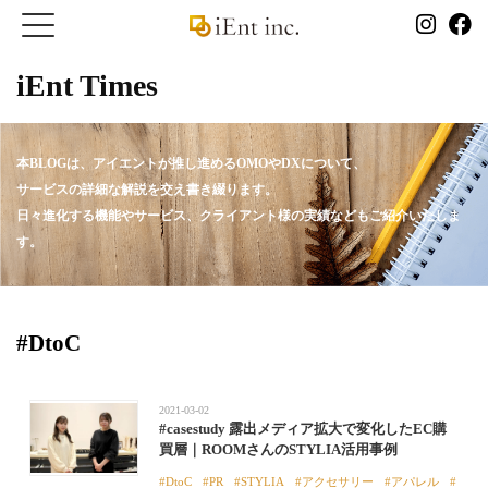
iEnt Times
本BLOGは、アイエントが推し進めるOMOやDXについて、
サービスの詳細な解説を交え書き綴ります。
日々進化する機能やサービス、クライアント様の実績などもご紹介いたしま
す。
#DtoC
2021-03-02
#casestudy 露出メディア拡大で変化したEC購
買層｜ROOMさんのSTYLIA活用事例
DtoC
PR
STYLIA
アクセサリー
アパレル