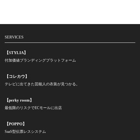
SERVICES
【STYLIA】
付加価値ブランディングプラットフォーム
【コレカウ】
テレビに出てきた芸能人の衣装が見つかる。
【perky room】
最低限のリスクでECモールに出店
【POPPO】
SaaS型伝票レスシステム