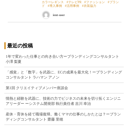
カラーレギンス
テレビPR
ファッション
ブラン
ド
導入事例
活用事例
衣装協力
ient-user
最近の投稿
1年で変わった仕事との向き合い方ーブランディングコンサルタント
小澤 梨夏
「感覚」と「数字」を武器に、ECの成果を最大化！ーブランディング
コンサルタント ラハマン アノン
第1回 クリエイティブメンバー座談会
情熱と経験を武器に、技術の力でビジネスの未来を切り拓くエンジニ
アリーダー ーシステム開発部 執行責任者 吉川 幸治
産休・育休を経て職場復帰。働くママの仕事のしかたとは？ーブラン
ディングコンサルタント 齋藤 里穂