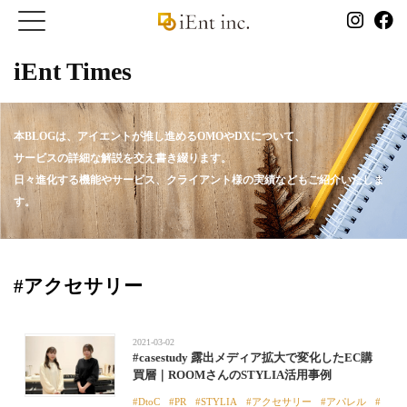
iEnt Times
本BLOGは、アイエントが推し進めるOMOやDXについて、
サービスの詳細な解説を交え書き綴ります。
日々進化する機能やサービス、クライアント様の実績などもご紹介いたしま
す。
#アクセサリー
2021-03-02
#casestudy 露出メディア拡大で変化したEC購
買層｜ROOMさんのSTYLIA活用事例
DtoC
PR
STYLIA
アクセサリー
アパレル