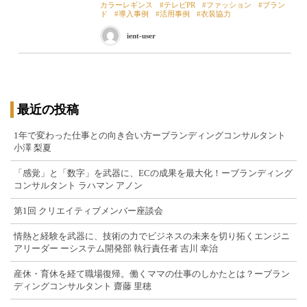
カラーレギンス
テレビPR
ファッション
ブラン
ド
導入事例
活用事例
衣装協力
ient-user
最近の投稿
1年で変わった仕事との向き合い方ーブランディングコンサルタント
小澤 梨夏
「感覚」と「数字」を武器に、ECの成果を最大化！ーブランディング
コンサルタント ラハマン アノン
第1回 クリエイティブメンバー座談会
情熱と経験を武器に、技術の力でビジネスの未来を切り拓くエンジニ
アリーダー ーシステム開発部 執行責任者 吉川 幸治
産休・育休を経て職場復帰。働くママの仕事のしかたとは？ーブラン
ディングコンサルタント 齋藤 里穂