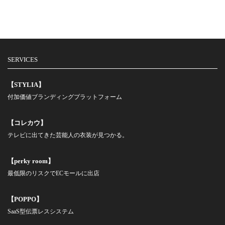
SERVICES
【STYLIA】
付加価値ブランディングプラットフォーム
【コレカウ】
テレビに出てきた芸能人の衣装が見つかる。
【perky room】
最低限のリスクでECモールに出店
【POPPO】
SaaS型伝票レスシステム