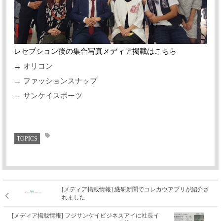
レセプション後の集合写真メディア掲載はこちら
→
オリコン
→
ファッションスナップ
→
サンケイスポーツ
TOPICS
[メディア掲載情報] 繊研新聞でコレカウアプリが紹介さ
れました
[メディア掲載情報] フジサンケイビジネスアイに社長イ