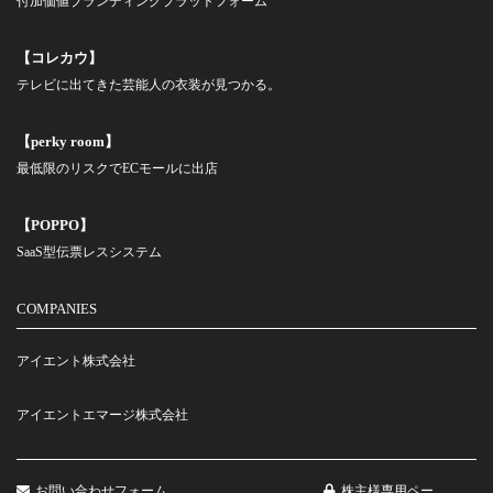
付加価値ブランディングプラットフォーム
【コレカウ】
テレビに出てきた芸能人の衣装が見つかる。
【perky room】
最低限のリスクでECモールに出店
【POPPO】
SaaS型伝票レスシステム
COMPANIES
アイエント株式会社
アイエントエマージ株式会社
お問い合わせフォーム
株主様専用ペー