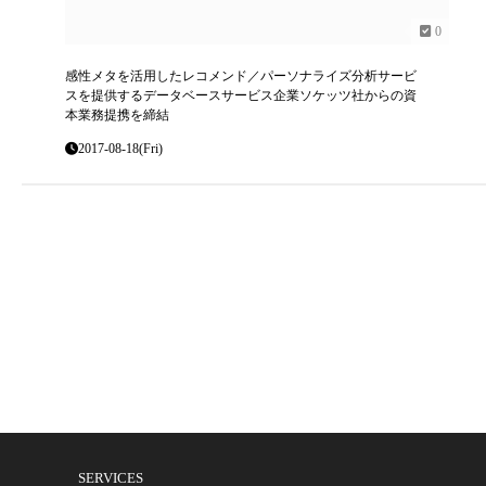
0
感性メタを活用したレコメンド／パーソナライズ分析サービ
スを提供するデータベースサービス企業ソケッツ社からの資
本業務提携を締結
2017-08-18(Fri)
SERVICES