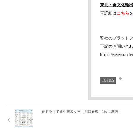
東北・食文化輸
▽詳細は
こちら
弊社のプラット
下記のお問い合
https://www.taxfre
TOPICS
春ドラマで新生衣装女王「川口春奈」1位に君臨！