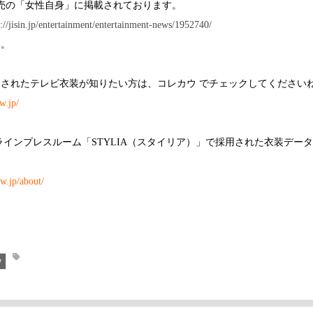
6日発売の「女性自身」に掲載されております。
s://jisin.jp/entertainment/entertainment-news/1952740/
い。
されたテレビ衣装が知りたい方は、コレカウ でチェックしてください
w.jp/
ラインプレスルーム「STYLIA（スタイリア）」で採用された衣装デー
ow.jp/about/
ウ