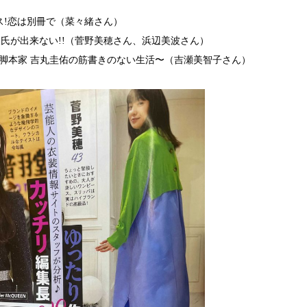
ス!恋は別冊で（菜々緒さん）
氏が出来ない!!（菅野美穂さん、浜辺美波さん）
〜脚本家 吉丸圭佑の筋書きのない生活〜（吉瀬美智子さん）