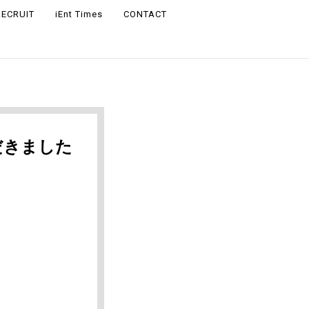
RECRUIT
iEnt Times
CONTACT
だきました