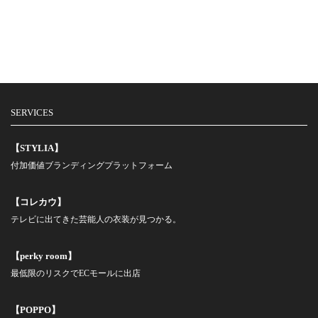
SERVICES
【STYLIA】
付加価値ブランディングプラットフォーム
【コレカウ】
テレビに出てきた芸能人の衣装が見つかる。
【perky room】
最低限のリスクでECモールに出店
【POPPO】