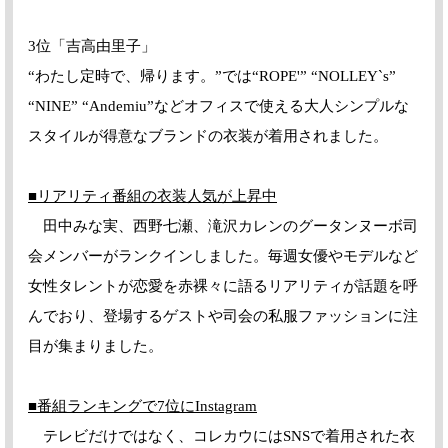
3位「吉高由里子」
“わたし定時で、帰ります。”では“ROPE'” “NOLLEY`s”
“NINE” “Andemiu”などオフィスで使える大人シンプルな
スタイルが得意なブランドの衣装が着用されました。
■リアリティ番組の衣装人気が上昇中
田中みな実、西野七瀬、滝沢カレンのグータンヌーボ司
会メンバーがランクインしました。毎週女優やモデルなど
女性タレントが恋愛を赤裸々に語るリアリティが話題を呼
んでおり、登場するゲストや司会の私服ファッションに注
目が集まりました。
■番組ランキングで
7
位に
Instagram
テレビだけではなく、コレカウにはSNSで着用された衣