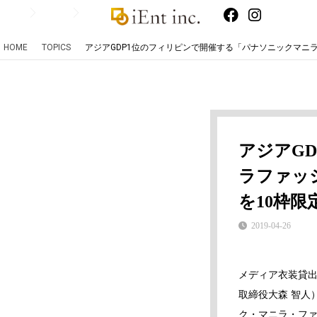
HOME
TOPICS
アジアGDP1位のフィリピンで開催する「パナソニックマニ
アジアG
ラファッ
を10枠限
2019-04-26
メディア衣装貸出
取締役大森 智人）
ク・マニラ・フ