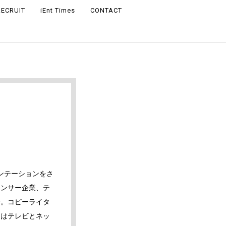
RECRUIT
iEnt Times
CONTACT
ンテーションをさ
ポンサー企業、テ
合。コピーライタ
氏はテレビとネッ